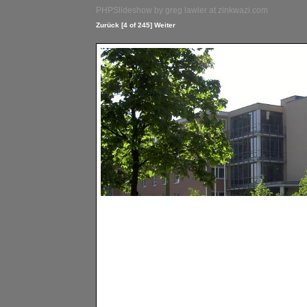
PHPSlideshow by greg lawler at zinkwazi.com
Zurück
[4 of 245]
Weiter