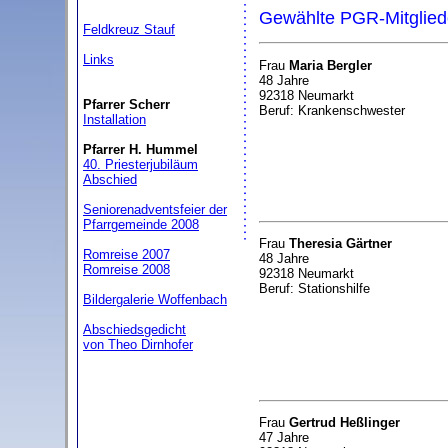
Gewählte PGR-Mitglied
Feldkreuz Stauf
Links
Frau
Maria Bergler
48 Jahre
92318 Neumarkt
Pfarrer Scherr
Beruf: Krankenschwester
Installation
Pfarrer H. Hummel
40. Priesterjubiläum
Abschied
Seniorenadventsfeier der
Pfarrgemeinde 2008
Frau
Theresia Gärtner
Romreise 2007
48 Jahre
Romreise 2008
92318 Neumarkt
Beruf: Stationshilfe
Bildergalerie Woffenbach
Abschiedsgedicht
von Theo Dirnhofer
Frau
Gertrud Heßlinger
47 Jahre