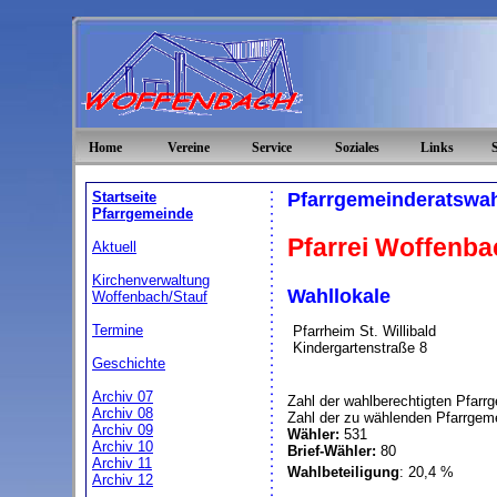
Home
Vereine
Service
Soziales
Links
Startseite
Pfarrgemeinderatswah
Pfarrgemeinde
Pfarrei Woffenba
Aktuell
Kirchenverwaltung
Wahllokale
Woffenbach/Stauf
Termine
Pfarrheim St. Willibald
Kindergartenstraße 8
Geschichte
Archiv 07
Zahl der wahlberechtigten Pfarr
Archiv 08
Zahl der zu wählenden Pfarrgeme
Archiv 09
Wähler:
531
Archiv 10
Brief-Wähler:
80
Archiv 11
Wahlbeteiligung
: 20,4 %
Archiv 12