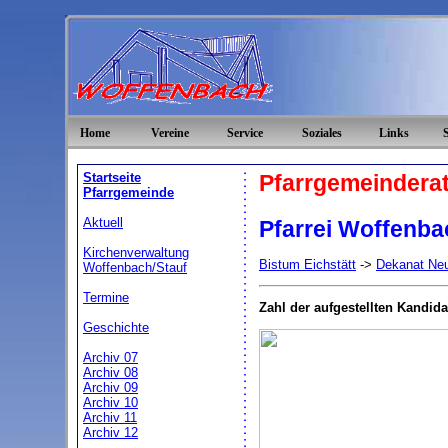
Home
Vereine
Service
Soziales
Links
Startseite
Pfarrgemeindera
Pfarrgemeinde
Aktuell
Pfarrei Woffenba
Kirchenverwaltung
Bistum Eichstätt
->
Dekanat Ne
Woffenbach/Stauf
Termine
Zahl der aufgestellten Kandid
Geschichte
Archiv 07
Archiv 08
Archiv 09
Archiv 10
Archiv 11
Archiv 12