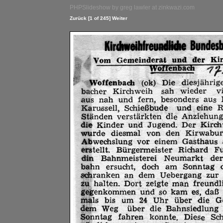
PHPSlideshow by greg lawler at zinkwazi.com
Zurück
[1 of 245]
Weiter