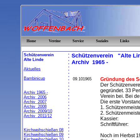
Home
Vereine
Service
Soziales
Links
Schützenverein
Schützenverein "Alte Li
Alte Linde
Archiv
1965 -
Aktuelles
Bambinicup
09.101965
Gründung des S
Der Schützenvere
gegründet. 33 Pe
Archiv 1965 -
Verein bei. Bei d
Archiv 2006
Die erste Vorstan
Archiv 2007
Archiv 2008
1. Schützenmeist
Archiv 2009/10
2. Schützenmeist
Archiv 2011/12
Kassier: En
Schriftführer:
Kirchweihschießen 08
Kirchweihschießen 09
Noch im Herbst 1
Kirchweihschießen 10