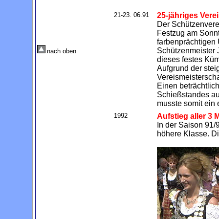
21-23. 06.91
25-jähriges Vere
Der Schützenverei
Festzug am Sonnt
farbenprächtigen
Schützenmeister J
nach oben
dieses festes Kü
Aufgrund der ste
Vereismeisterscha
Einen beträchtlic
Schießstandes auf
musste somit ein
1992
Aufstieg aller 3
In der Saison 91/9
höhere Klasse. Di