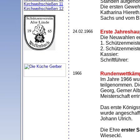
Ständen aufgeno
Kirchweihschießen 11
Die ersten Gewehr
Kirchweihschießen 12
Katharina Hieret
Sachs und vom B
24.02.1966
Erste Jahresha
Die Neuwahlen er
1. Schützenmeist
2. Schützenmeist
Kassier: En
Schriftführer:
1966
Rundenwettkämp
Im Jahre 1966 wu
teilgenommen. Di
Georg, Gerner Alb
Meisterschaft err
Das erste Königs
wurde angeschafft
Johann Ulrich.
Die Ehre
erster 
Wieseckl.