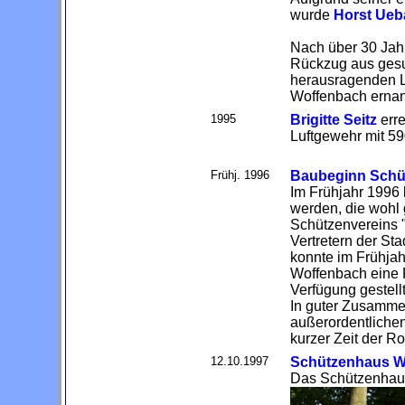
wurde
Horst Ueb
Nach über 30 Jahr
Rückzug aus gesu
herausragenden L
Woffenbach ernan
1995
Brigitte Seitz
err
Luftgewehr mit 59
Frühj. 1996
Baubeginn Schü
Im Frühjahr 1996
werden, die wohl
Schützenvereins 
Vertretern der St
konnte im Frühja
Woffenbach eine 
Verfügung gestell
In guter Zusammen
außerordentlichen
kurzer Zeit der Ro
12.10.1997
Schützenhaus W
Das Schützenhaus