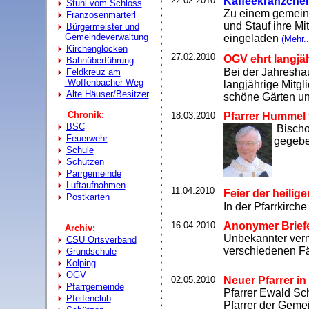
22.02.2010
Kaffeekränzche
Stuhl vom Schloss
Zu einem gemein
Franzosenmarterl
und Stauf ihre Mi
Bürgermeister und
Gemeindeverwaltung
eingeladen
(Mehr..
Kirchenglocken
27.02.2010
OGV ehrt langjäh
Bahnüberführung
Bei der Jahresh
Feldkreuz am
Woffenbacher Weg
langjährige Mitg
Alte Häuser/Besitzer
schöne Gärten un
Chronik:
18.03.2010
Pfarrer Hummel t
BSC
Bischof
Feuerwehr
gegebe
Schule
Schützen
Parrgemeinde
Luftaufnahmen
11.04.2010
Feier der heili
Postkarten
In der Pfarrkirch
16.04.2010
Anonymer Briefe
Archiv:
Unbekannter vermis
CSU Ortsverband
verschiedenen F
Grundschule
Kolping
OGV
02.05.2010
Neuer Pfarrer i
Pfarrgemeinde
Pfa
rrer Ewald Sc
Pfeifenclub
Pfarrer der Geme