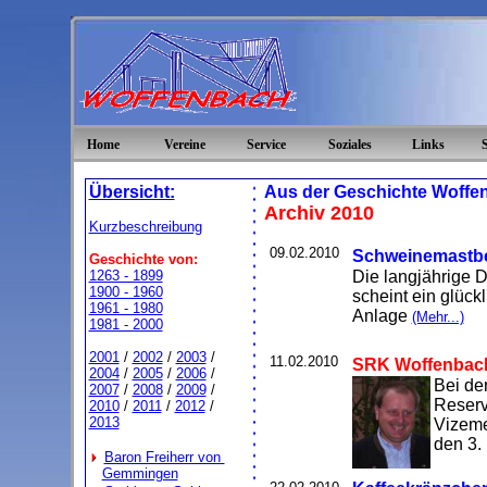
Home
Vereine
Service
Soziales
Links
Übersicht:
Aus der Geschichte Woffe
Archiv 2010
Kurzbeschreibung
09.02.2010
Schweinemastbe
Geschichte von:
1263 - 1899
Die langjährige 
1900 - 1960
scheint ein glüc
1961 - 1980
Anlage
(Mehr...)
1981 - 2000
2001
/
2002
/
2003
/
11.02.2010
SRK Woffenbach
2004
/
2005
/
2006
/
Bei de
2007
/
2008
/
2009
/
Reserv
2010
/
2011
/
2012
/
2013
Vizeme
den 3.
Baron Freiherr von
Gemmingen