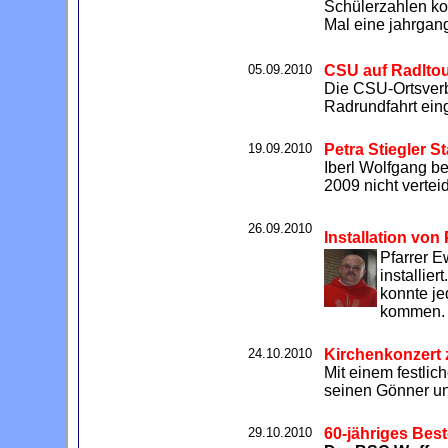
Schülerzahlen ko
Mal eine jahrgan
05.09.2010
CSU auf Radlto
Die CSU-Ortsverb
Radrundfahrt ei
19.09.2010
Petra Stiegler S
Iberl Wolfgang be
2009 nicht vertei
26.09.2010
Installation von
Pfarrer E
installie
konnte je
kommen.
24.10.2010
Kirchenkonzert 
Mit einem festli
seinen Gönner un
29.10.2010
60-jähriges Bes