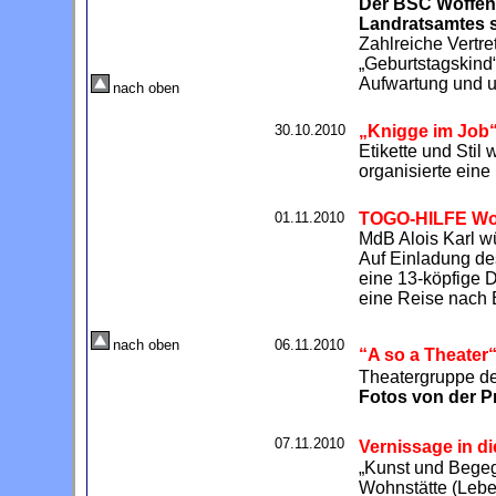
Der BSC Woffenb
Landratsamtes se
Zahlreiche Vertre
„Geburtstagskind“
Aufwartung und u
nach oben
30.10.2010
„Knigge im Job
Etikette und Stil
organisierte ei
01.11.2010
TOGO-HILFE Wo
MdB Alois Karl wü
Auf Einladung de
eine 13-köpfige 
eine Reise nach
nach oben
06.11.2010
“A so a Theater
Theatergruppe de
Fotos von der P
07.11.2010
Vernissage in d
„Kunst und Begeg
Wohnstätte (Leben