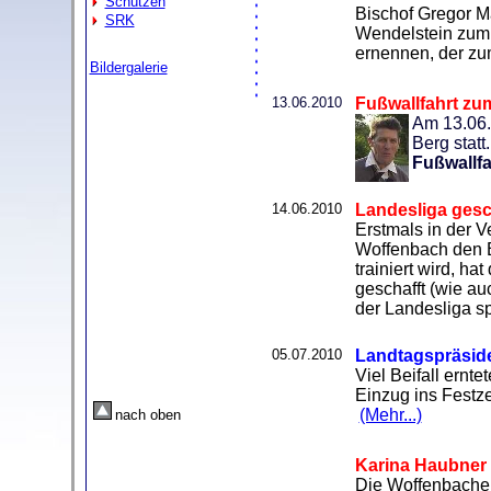
Schützen
Bischof Gregor M
SRK
Wendelstein zum 
ernennen, der zu
Bildergalerie
13.06.2010
Fußwallfahrt zu
Am 13.06.
Berg statt
Fußwallfa
14.06.2010
Landesliga gesc
Erstmals in der 
Woffenbach den B
trainiert wird, h
geschafft (wie a
der Landesliga s
05.07.2010
Landtagspräside
Viel Beifall ernte
Einzug ins Festze
(Mehr...)
nach oben
Karina Haubner 
Die Woffenbacher 