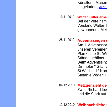
Künstlerin Maria
eingeladen
(Mehr..
13.11.2010
Walter Triller ern
Bei der Vereinsme
Vorstand Walter T
gewonnenen Meist
28.11.2010
Adventssingen 
Am 1. Adventsso
unseren Vereinen
Pfarrkirche St. W
Stände geöffnet.
Beim Adventssinge
Dirnhofer * Gitar
St.Willibald * K
Stefanie Vögerl +
04.12.2010
Metzger zieht ge
Zwist Richard Ib
und die Stadt au
12.12.2010
Weihnachtliche