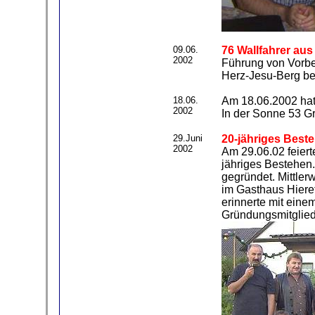
09.06.
76 Wallfahrer au
2002
Führung von Vorbe
Herz-Jesu-Berg be
18.06.
Am 18.06.2002 hat
2002
In der Sonne 53 G
29.Juni
20-jähriges Best
2002
Am 29.06.02 feiert
jähriges Bestehen.
gegründet. Mittler
im Gasthaus Hieret
erinnerte mit ein
Gründungsmitglie