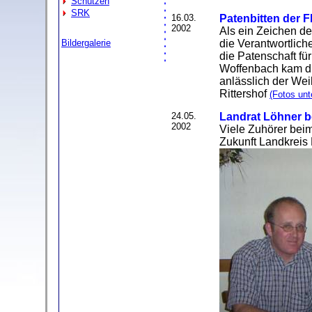
Schützen
SRK
16.03.
Patenbitten der F
2002
Als ein Zeichen de
Bildergalerie
die Verantwortlic
die Patenschaft f
Woffenbach kam d
anlässlich der We
Rittershof
(Fotos unt
24.05.
Landrat Löhner 
2002
Viele Zuhörer beim
Zukunft Landkreis