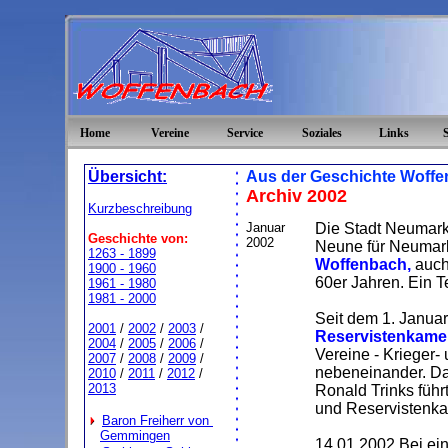
Home
Vereine
Service
Soziales
Links
Übersicht:
Aus der Geschichte Woff
Archiv 2002
Kurzbeschreibung
Januar
Die Stadt Neumarkt
Geschichte von:
2002
Neune für Neumar
1263 - 1899
Woffenbach,
auch
1900 - 1960
60er Jahren. Ein Te
1961 - 1980
1981 - 2000
Seit dem 1. Januar
2001
/
2002
/
2003
/
Reservistenkame
2004
/
2005
/
2006
/
Vereine - Krieger-
2007
/
2008
/
2009
/
nebeneinander. Da
2010
/
2011
/
2012
/
2013
Ronald Trinks führ
und Reservistenka
Baron Freiherr von
Gemmingen
14.01.2002
Bei ein