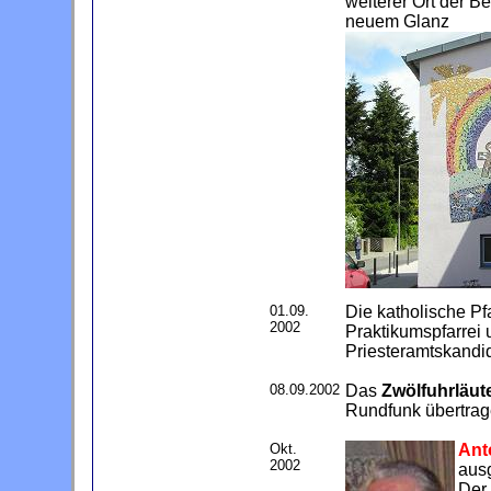
weiterer Ort der 
neuem Glanz
01.09.
Die katholische Pf
2002
Praktikumspfarrei 
Priesteramtskandi
08.09.2002
Das
Zwölfuhrläut
Rundfunk übertrag
Okt.
Ant
2002
aus
Der 