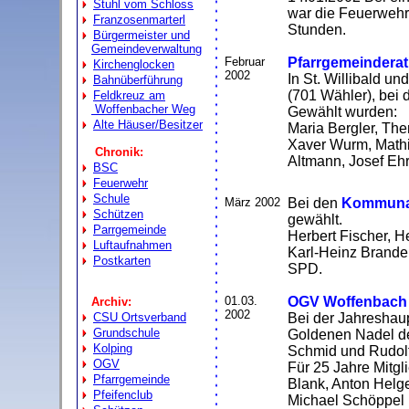
Stuhl vom Schloss
war die Feuerwehr
Franzosenmarterl
Stunden.
Bürgermeister und
Gemeindeverwaltung
Februar
Pfarrgemeinderat
Kirchenglocken
2002
In St. Willibald u
Bahnüberführung
(701 Wähler), bei 
Feldkreuz am
Woffenbacher Weg
Gewählt wurden:
Alte Häuser/Besitzer
Maria Bergler, Ther
Xaver Wurm, Mathi
Chronik:
Altmann, Josef Eh
BSC
Feuerwehr
Schule
März 2002
Bei den
Kommuna
Schützen
gewählt.
Parrgemeinde
Herbert Fischer, 
Luftaufnahmen
Karl-Heinz Brande
Postkarten
SPD.
01.03.
OGV Woffenbach
Archiv:
2002
CSU Ortsverband
Bei der Jahreshaup
Grundschule
Goldenen Nadel de
Kolping
Schmid und Rudol
OGV
Für 25 Jahre Mitgli
Pfarrgemeinde
Blank, Anton Helg
Pfeifenclub
Michael Schöppel