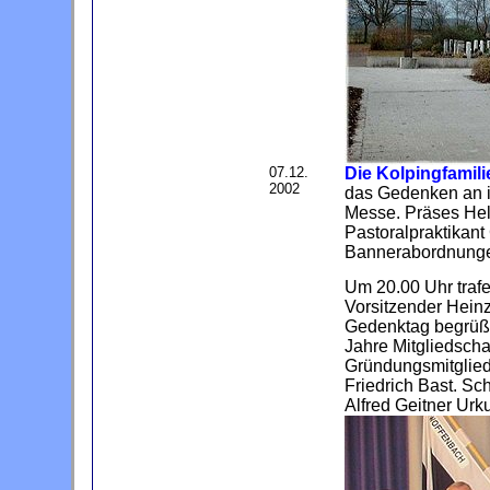
07.12.
Die Kolpingfamili
2002
das Gedenken an i
Messe. Präses Helm
Pastoralpraktikant
Bannerabordnungen
Um 20.00 Uhr trafen
Vorsitzender Hein
Gedenktag begrüße
Jahre Mitgliedscha
Gründungsmitglied
Friedrich Bast. Sc
Alfred
Geitner
Urku