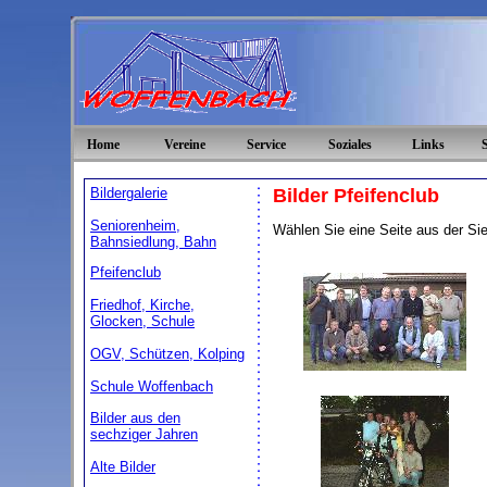
Home
Vereine
Service
Soziales
Links
Bildergalerie
Bilder
Pfeifenclub
Seniorenheim,
Wählen Sie eine Seite aus der Sie 
Bahnsiedlung, Bahn
Pfeifenclub
Friedhof, Kirche,
Glocken, Schule
OGV, Schützen, Kolping
Schule Woffenbach
Bilder aus den
sechziger Jahren
Alte Bilder