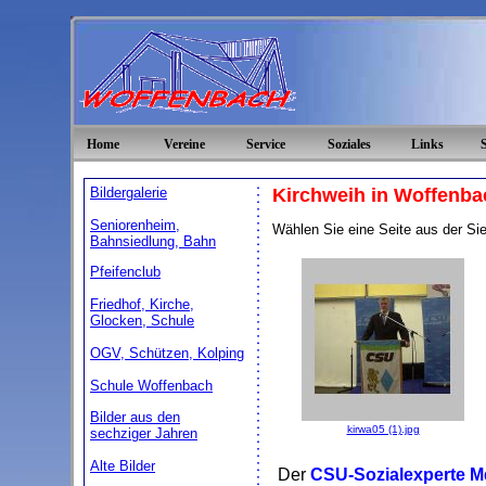
Home
Vereine
Service
Soziales
Links
Bildergalerie
Kirchweih in Woffenba
Seniorenheim,
Wählen Sie eine Seite aus der Sie 
Bahnsiedlung, Bahn
Pfeifenclub
Friedhof, Kirche,
Glocken, Schule
OGV, Schützen, Kolping
Schule Woffenbach
Bilder aus den
kirwa05 (1).jpg
sechziger Jahren
Alte Bilder
Der
CSU-Sozialexperte M