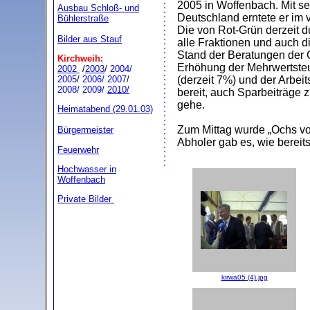
2005 in Woffenbach. Mit sei
Ausbau Schloß- und
Deutschland erntete er
im 
Bühlerstraße
Die von Rot-Grün derzeit d
Bilder aus Stauf
alle Fraktionen und auch 
Stand der Beratungen der
Kirchweih:
Erhöhung der Mehrwertsteue
2002
/
2003
/
2004/
(derzeit 7%) und der Arbei
2005
/
2006/
2007
/
2008
/
2009
/
2010/
bereit, auch Sparbeiträge 
gehe.
Heimatabend (29.01.03)
Zum Mittag wurde „Ochs vom
Bürgermeister
Abholer gab es, wie bereit
Feuerwehr
Hochwasser in
Woffenbach
Private Bilder
kirwa05 (4).jpg