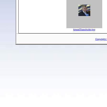
kirwa05seehofer.jpg
Copyright