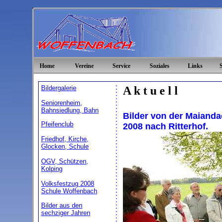
Home
Vereine
Service
Soziales
Links
Bildergalerie
A k t u e l l
Seniorenheim,
Bahnsiedlung, Bahn
Bilder von der Maianda
Pfeifenclub
2008 nach Ritterhof.
Friedhof, Kirche,
Glocken, Schule
OGV, Schützen,
Kolping
Volksfestzug 2008
Schule Woffenbach
Bilder aus den
sechziger Jahren