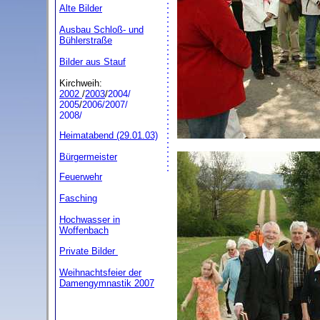
Alte Bilder
Ausbau Schloß- und
Bühlerstraße
Bilder aus Stauf
Kirchweih:
2002
/
2003
/
2004/
2005
/
2006/
2007/
2008
/
Heimatabend (29.01.03)
Bürgermeister
Feuerwehr
Fasching
Hochwasser in
Woffenbach
Private Bilder
Weihnachtsfeier der
Damengymnastik 2007