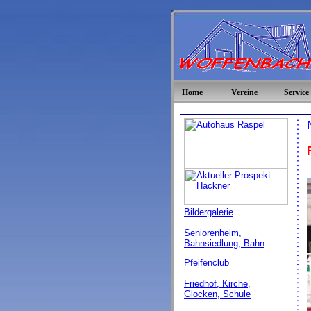
Home
Vereine
Service
Bildergalerie
Seniorenheim,
Bahnsiedlung, Bahn
Pfeifenclub
Friedhof, Kirche,
Glocken, Schule