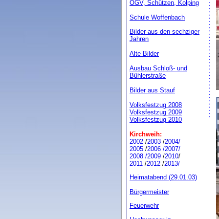
OGV, Schützen, Kolping
Schule Woffenbach
Bilder aus den sechziger
Jahren
Alte Bilder
Ausbau Schloß- und
Bühlerstraße
Bilder aus Stauf
Volksfestzug 2008
Volksfestzug 2009
Volksfestzug 2010
Kirchweih:
2002
/
2003
/
2004/
2005
/
2006 /
2007/
2008
/
2009
/
2010
/
2011
/
2012
/
2013/
Heimatabend (29.01.03)
Bürgermeister
Feuerwehr